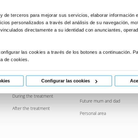
 y de terceros para mejorar sus servicios, elaborar información 
icios personalizados a través del análisis de su navegación, mot
 vinculados directamente a su identidad con anunciantes, operado
onfigurar las cookies a través de los botones a continuación. 
Frequently Asked
Your Eugin
ca de cookies.
Questions
Future mum
okies
Configurar las cookies
Ace
Before the treatment
Future mums
During the treatment
Future mum and dad
After the treatment
Personal area