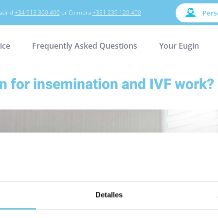
adrid
+34 913 360 400
or Coimbra
+351 239 120 400
Pers
ice
Frequently Asked Questions
Your Eugin
n for insemination and IVF work?
pta més a tu,
n línia.
Detalles