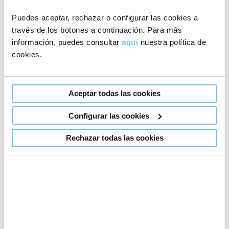
are you at?
Puedes aceptar, rechazar o configurar las cookies a
I haven’t
través de los botones a continuación. Para más
started
información, puedes consultar
aquí
nuestra política de
the
cookies.
treatment
yet
Aceptar todas las cookies
I’ve
How does obesity affect
Configurar las cookies
started
fertility?
the
Published: 22 April 2026
|
Last updated:
Rechazar todas las cookies
treatment
22 April 2026
|
About Assisted
Reproduction
I’ve
finished
the
treatment