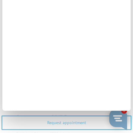
should you consider?
Published: 9 January 2023
|
Last
updated: 2 December 2024
|
About
Assisted Reproduction
Success rate of IVF first
Request appointment
time, second and third