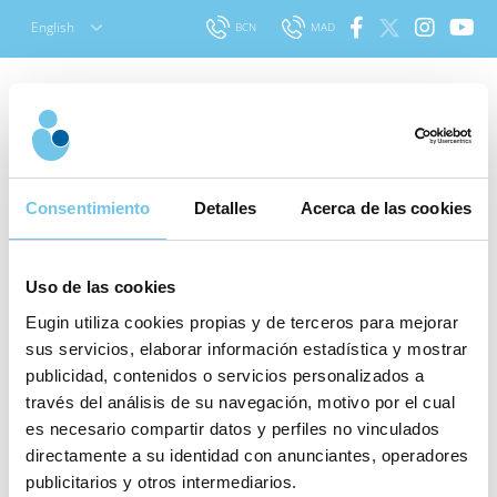
Skip
English
BCN
MAD
to
content
Search
for:
Consentimiento
Detalles
Acerca de las cookies
A short guide to managing
Uso de las cookies
overweight and obesity
Eugin utiliza cookies propias y de terceros para mejorar
Published: 22 April 2026
|
Last updated:
sus servicios, elaborar información estadística y mostrar
23 April 2026
|
About Assisted
publicidad, contenidos o servicios personalizados a
What
Reproduction
través del análisis de su navegación, motivo por el cual
stage of
es necesario compartir datos y perfiles no vinculados
the
directamente a su identidad con anunciantes, operadores
treatment
publicitarios y otros intermediarios.